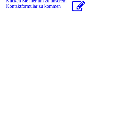
Klicken Sie hier um zu unserem
Kon­takt­for­mu­lar zu kommen